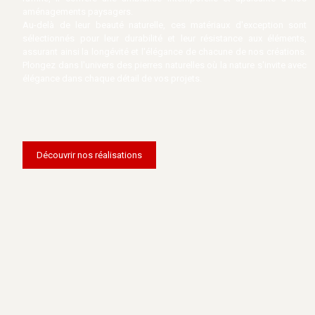
aménagements paysagers.
Au-delà de leur beauté naturelle, ces matériaux d'exception sont
sélectionnés pour leur durabilité et leur résistance aux éléments,
assurant ainsi la longévité et l'élégance de chacune de nos créations.
Plongez dans l'univers des pierres naturelles où la nature s'invite avec
élégance dans chaque détail de vos projets.
Découvrir nos réalisations